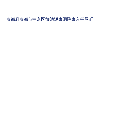
京都府京都市中京区御池通東洞院東入笹屋町
436
永和御池ビル606号
Japan
keita.shimada@aguaireco.com
電話：075-600-2459
FAX：075-600-2678
株式会社Aguaire
電話：075-600-2459
メールアドレス：